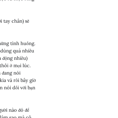
i tay chân) sẽ
hững tình huống.
g dùng quá nhiều
n động nhiều)
thôi ở mọi lúc.
 đang nói
ia và rồi bây giờ
 nói dối với bạn
gười nào đó để
 làm sao mà cô