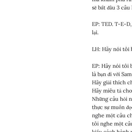
sẽ bắt đầu 3 câu 
EP: TED. T-E-D, 
lại.
LH: Hãy nói tôi b
EP: Hãy nói tôi b
là bạn đi với Sa
Hãy giải thích c
Hãy miêu tả cho
Những câu hỏi n
thực sự muốn đọc
nghe một câu ch
tôi nghe một câu
kiểu cách hành x