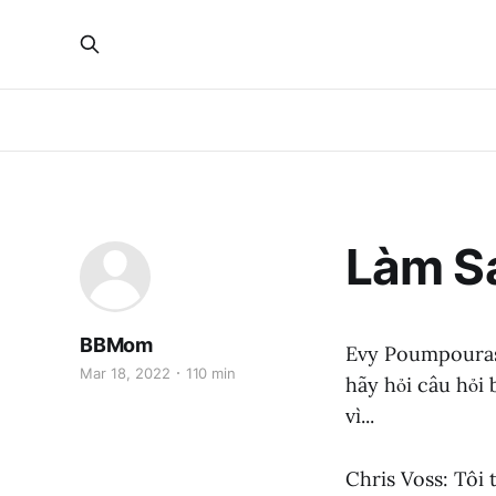
Làm Sa
BBMom
Evy Poumpouras: 
Mar 18, 2022
110 min
hãy hỏi câu hỏi 
vì...
Chris Voss: Tôi 