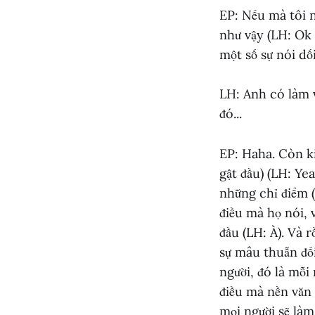
EP: Nếu mà tôi n
như vậy (LH: Ok 
một số sự nói dối
LH: Anh có làm 
đó...
EP: Haha. Còn ki
gật đầu) (LH: Y
những chỉ điểm (
điều mà họ nói, 
đầu (LH: À). Và 
sự mâu thuẫn đối
người, đó là mỗi 
điều mà nền văn 
mọi người sẽ làm