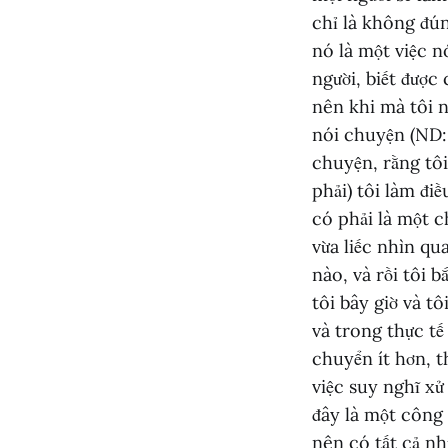
chỉ là không đún
nó là một việc n
người, biết được
nên khi mà tôi n
nói chuyện (ND:
chuyện, rằng tôi
phải) tôi làm điề
có phải là một 
vừa liếc nhìn qu
nào, và rồi tôi b
tôi bây giờ và t
và trong thực tế
chuyển ít hơn, th
việc suy nghĩ xử
đây là một công 
nên có tất cả nh