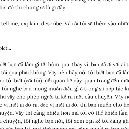
hỏi đó thì chúng sẽ là gì đây.
tell me, explain, describe. Và rồi tôi sẽ thêm vào nh
iết...
iết bạn đã làm gì tối hôm qua, thay vì, bạn đã đi với ai
m tối qua phải không. Vậy nên hãy nói tôi biết bạn đã là
ho tôi biết (với tôi) mối quan hệ này quan trọng đến mức
 tôi nghe bạn mong muốn điều gì ở trong sự hợp tác k
hư vậy cho phép người ta kể ra một câu chuyện. Vậy 
 vị một ai đó ra, đọc vị một ai đó, thì bạn muốn cho h
uyện. Vậy thì càng nhiều hơn mà tôi có thể khiến làm
 chuyện, tôi nghe bạn nói, tôi xem bạn kể tôi đang gh
ử của bạn lại, mọi thứ nhưng mà cũng ngoài ra bạn nói v