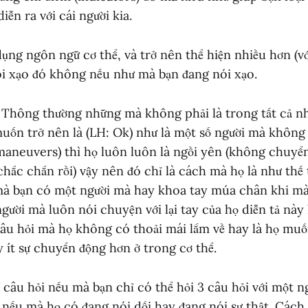
iễn ra với cái người kia.
ụng ngôn ngữ cơ thể, và trở nên thể hiện nhiều hơn (vớ
nói xạo đó không nếu như mà bạn đang nói xạo.
 Thông thường những mà không phải là trong tất cả n
muốn trở nên là (LH: Ok) như là một số người mà khôn
maneuvers) thì họ luôn luôn là ngồi yên (không chuyể
hắc chắn rồi) vậy nên đó chỉ là cách mà họ là như thế 
à bạn có một người mà hay khoa tay múa chân khi mà
ười mà luôn nói chuyện với lại tay của họ diễn tả này k
âu hỏi mà họ không có thoải mái lắm về hay là họ muốn
ấy ít sự chuyển động hơn ở trong cơ thể.
 3 câu hỏi nếu mà bạn chỉ có thể hỏi 3 câu hỏi với một n
nếu mà họ có đang nói dối hay đang nói sự thật. Cách