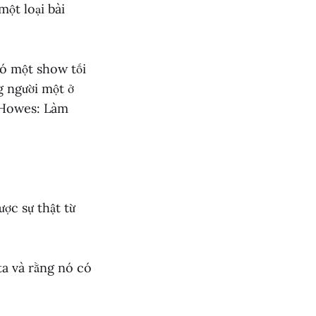
ột loại bài
có một show tối
g người một ở
s Howes: Làm
ợc sự thật từ
ta và rằng nó có