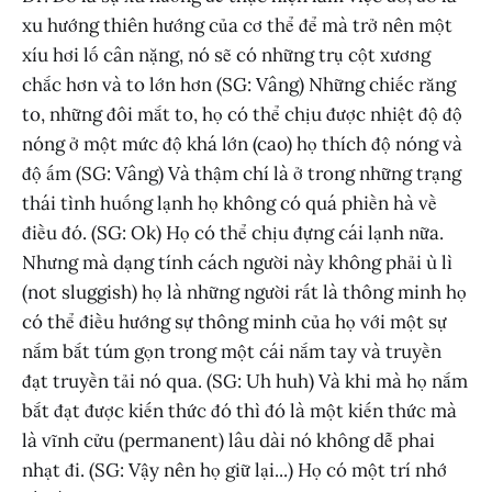
xu hướng thiên hướng của cơ thể để mà trở nên một
xíu hơi lố cân nặng, nó sẽ có những trụ cột xương
chắc hơn và to lớn hơn (SG: Vâng) Những chiếc răng
to, những đôi mắt to, họ có thể chịu được nhiệt độ độ
nóng ở một mức độ khá lớn (cao) họ thích độ nóng và
độ ấm (SG: Vâng) Và thậm chí là ở trong những trạng
thái tình huống lạnh họ không có quá phiền hà về
điều đó. (SG: Ok) Họ có thể chịu đựng cái lạnh nữa.
Nhưng mà dạng tính cách người này không phải ù lì
(not sluggish) họ là những người rất là thông minh họ
có thể điều hướng sự thông minh của họ với một sự
nắm bắt túm gọn trong một cái nắm tay và truyền
đạt truyền tải nó qua. (SG: Uh huh) Và khi mà họ nắm
bắt đạt được kiến thức đó thì đó là một kiến thức mà
là vĩnh cửu (permanent) lâu dài nó không dễ phai
nhạt đi. (SG: Vậy nên họ giữ lại...) Họ có một trí nhớ