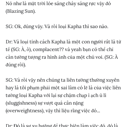
Nó như là mặt trời lóe sáng cháy sáng rực vậy đó
(Blazing Sun).
SG: Ok, đúng vậy. Và rồi loại Kapha thì sao nào.
Dr: Và loại tính cách Kapha là một con người rất là tử
tế (SG: À, ồ), complacent?? và yeah bạn có thể chỉ
cần tưởng tượng ra hình ảnh của một chú voi. (SG: À
đúng rồi).
SG: Và rồi vậy nên chúng ta liên tưởng thường xuyên
hay là tôi phạm phải một sai lầm có lẽ là của việc liên
tưởng loại Kapha với lại sự chậm chạp ì ạch ù lì
(sluggishness) sự vượt quá cân nặng
(overweightness), vậy thì liệu rằng việc đó...
Dr: Đó là sự xu hướng để thực hiện làm việc đó, đó là