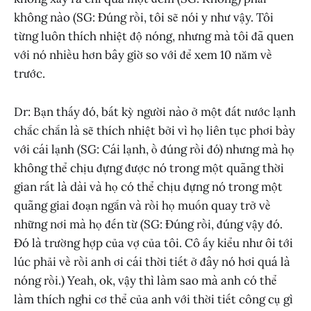
không nào (SG: Đúng rồi, tôi sẽ nói y như vậy. Tôi
từng luôn thích nhiệt độ nóng, nhưng mà tôi đã quen
với nó nhiều hơn bây giờ so với để xem 10 năm về
trước.
Dr: Bạn thấy đó, bất kỳ người nào ở một đất nước lạnh
chắc chắn là sẽ thích nhiệt bởi vì họ liên tục phơi bày
với cái lạnh (SG: Cái lạnh, ồ đúng rồi đó) nhưng mà họ
không thể chịu đựng được nó trong một quãng thời
gian rất là dài và họ có thể chịu đựng nó trong một
quãng giai đoạn ngắn và rồi họ muốn quay trở về
những nơi mà họ đến từ (SG: Đúng rồi, đúng vậy đó.
Đó là trường hợp của vợ của tôi. Cô ấy kiểu như ôi tới
lúc phải về rồi anh ơi cái thời tiết ở đây nó hơi quá là
nóng rồi.) Yeah, ok, vậy thì làm sao mà anh có thể
làm thích nghi cơ thể của anh với thời tiết công cụ gì