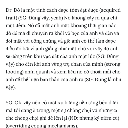
Dr: Đó là một tính cách được tóm đạt được (acquired
trait) (SG: Đúng vậy, yeah) Nó không xảy ra qua chỉ
một đêm. Nó đã mất anh một khoảng thời gian nào
đó để mà di chuyển ra khỏi vỏ bọc của anh và đến và
đối mặt với công chúng và giờ anh có thể làm được
điều đó bởi vì anh giống như một chú voi vậy đó anh
sẽ đứng trên khu vực đất của anh một lúc (SG: Đúng
vậy) cho đến khi anh vững trụ chân của mình (strong
footing) nhìn quanh và xem liệu nó có thoải mái cho
anh để thể hiện bản thân của anh ra (SG: Đúng là như
vậy).
SG: Ok, vậy nên có một xu hướng nền tảng bên dưới
mà tôi đang ở trong, một sự chống chọi và những cơ
chế chống chọi ghi đè lên lại (ND: những kỷ niệm cũ)
(overriding coping mechanisms).