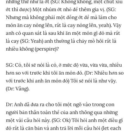
những thứ như là ớt (SG: Không không, một chút xíu
ớt thì được) Một nhúm ớt nhỏ để thêm gia vị. (SG:
Nhưng mà không phải một đống ớt để mà làm cho
món ăn cay nóng lên, rất là cay nóng lên, yeah). Vậy
anh có quan sát là sau khi ăn một món gì đó mà rất
là cay (SG: Yeah) anh thường là chảy mồ hôi rất là
nhiều không (perspire)?
SG: Có, tôi sẽ nói là có, ở mức độ vừa, vừa vừa, nhiều
hơn so với trước khi tôi ăn món đó. (Dr: Nhiều hơn so
với trước khi anh ăn món đó) Tôi sẽ nói là như vậy.
(Dr: Vâng).
Dr: Anh đã đưa ra cho tôi một ngõ vào trong con
người bản thân toàn thể của anh thông qua những
một vài câu hỏi này. (SG: Ok) Tôi hỏi anh một điều gì
đó rất là căn bản và anh trả lời mỗi câu hỏi (let each