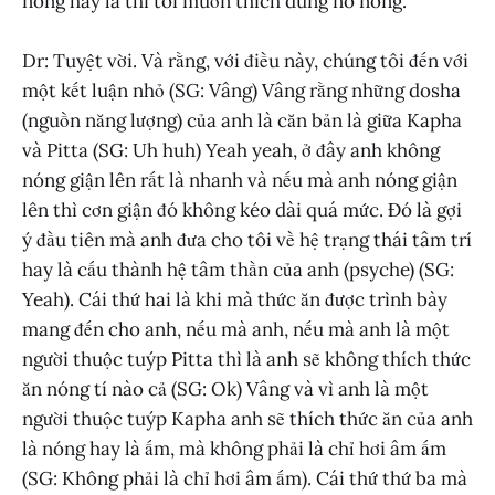
nóng hay là thì tôi muốn thích dùng nó nóng.
Dr: Tuyệt vời. Và rằng, với điều này, chúng tôi đến với
một kết luận nhỏ (SG: Vâng) Vâng rằng những dosha
(nguồn năng lượng) của anh là căn bản là giữa Kapha
và Pitta (SG: Uh huh) Yeah yeah, ở đây anh không
nóng giận lên rất là nhanh và nếu mà anh nóng giận
lên thì cơn giận đó không kéo dài quá mức. Đó là gợi
ý đầu tiên mà anh đưa cho tôi về hệ trạng thái tâm trí
hay là cấu thành hệ tâm thần của anh (psyche) (SG:
Yeah). Cái thứ hai là khi mà thức ăn được trình bày
mang đến cho anh, nếu mà anh, nếu mà anh là một
người thuộc tuýp Pitta thì là anh sẽ không thích thức
ăn nóng tí nào cả (SG: Ok) Vâng và vì anh là một
người thuộc tuýp Kapha anh sẽ thích thức ăn của anh
là nóng hay là ấm, mà không phải là chỉ hơi âm ấm
(SG: Không phải là chỉ hơi âm ấm). Cái thứ thứ ba mà