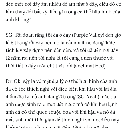
đến một nơi đầy ẩm nhiều độ ẩm như ở đây, điều đó có
làm thay đổi bất kỳ điều gì trong cơ thể hữu hình của
anh không?
SG: Tôi đoán rằng tôi đã ở đây (Purple Valley) đến giờ
là 5 tháng rồi vậy nên nó là cái nhiệt nó đang được
tích lũy xây dựng nên dần dần. Và tôi đã đến nơi đây
12 năm rồi nên tôi nghĩ là tôi cũng quen thuộc với
thời tiết ở đây một chút xíu rồi (acclimatized).
Dr: Ok, vậy là về mặt địa lý cơ thể hữu hình của anh
đã có thể thích nghi với điều kiện khí hậu với lại địa
điểm địa lý mà anh đang ở trong (SG: Yeah) mặc dù
anh được sinh ra ở một đất nước mà có khí hậu lạnh,
anh đã có thể quen thuộc hóa với khí hậu và nó đã
mất anh một thời gian để thích nghi với nó, điều này
không xảy ra chỉ qua một đêm (SG: Không) phải