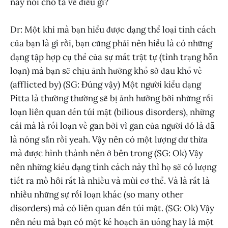
này nói cho ta về điều gì?
Dr: Một khi mà bạn hiểu được dạng thể loại tính cách
của bạn là gì rồi, bạn cũng phải nên hiểu là có những
dạng tập hợp cụ thể của sự mất trật tự (tình trạng hỗn
loạn) mà bạn sẽ chịu ảnh hưởng khổ sở đau khổ về
(afflicted by) (SG: Đúng vậy) Một người kiểu dạng
Pitta là thường thường sẽ bị ảnh hưởng bởi những rối
loạn liên quan đến túi mật (bilious disorders), những
cái mà là rối loạn về gan bởi vì gan của người đó là đã
là nóng sẵn rồi yeah. Vậy nên có một lượng dư thừa
mà được hình thành nên ở bên trong (SG: Ok) Vậy
nên những kiểu dạng tính cách này thì họ sẽ có lượng
tiết ra mồ hôi rất là nhiều và mùi cơ thể. Và là rất là
nhiều những sự rối loạn khác (so many other
disorders) mà có liên quan đến túi mật. (SG: Ok) Vậy
nên nếu mà bạn có một kế hoạch ăn uống hay là một