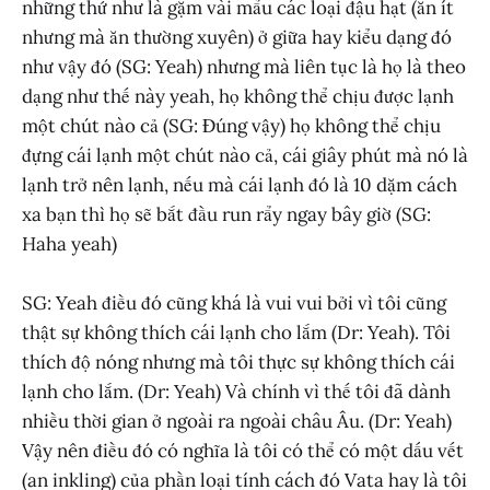
những thứ như là gặm vài mẩu các loại đậu hạt (ăn ít
nhưng mà ăn thường xuyên) ở giữa hay kiểu dạng đó
như vậy đó (SG: Yeah) nhưng mà liên tục là họ là theo
dạng như thế này yeah, họ không thể chịu được lạnh
một chút nào cả (SG: Đúng vậy) họ không thể chịu
đựng cái lạnh một chút nào cả, cái giây phút mà nó là
lạnh trở nên lạnh, nếu mà cái lạnh đó là 10 dặm cách
xa bạn thì họ sẽ bắt đầu run rẩy ngay bây giờ (SG:
Haha yeah)
SG: Yeah điều đó cũng khá là vui vui bởi vì tôi cũng
thật sự không thích cái lạnh cho lắm (Dr: Yeah). Tôi
thích độ nóng nhưng mà tôi thực sự không thích cái
lạnh cho lắm. (Dr: Yeah) Và chính vì thế tôi đã dành
nhiều thời gian ở ngoài ra ngoài châu Âu. (Dr: Yeah)
Vậy nên điều đó có nghĩa là tôi có thể có một dấu vết
(an inkling) của phần loại tính cách đó Vata hay là tôi