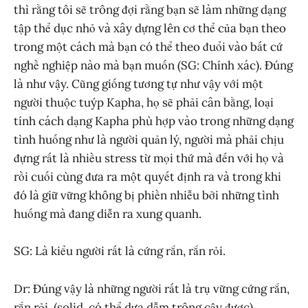
thì rằng tôi sẽ trông đợi rằng bạn sẽ làm những dạng
tập thể dục nhỏ và xây dựng lên cơ thể của bạn theo
trong một cách mà bạn có thể theo đuổi vào bất cứ
nghề nghiệp nào mà bạn muốn (SG: Chính xác). Đúng
là như vậy. Cũng giống tương tự như vậy với một
người thuộc tuýp Kapha, họ sẽ phải cân bằng, loại
tính cách dạng Kapha phù hợp vào trong những dạng
tình huống như là người quản lý, người mà phải chịu
đựng rất là nhiều stress từ mọi thứ mà đến với họ và
rồi cuối cùng đưa ra một quyết định ra và trong khi
đó là giữ vững không bị phiền nhiễu bởi những tình
huống mà đang diễn ra xung quanh.
SG: Là kiểu người rất là cứng rắn, rắn rỏi.
Dr: Đúng vậy là những người rất là trụ vững cứng rắn,
rắn rỏi. (solid, có thể dựa dẫm trông cậy được)