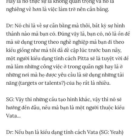
Hay là nó thực sự là không quan trọng và nó là
nghiêng về hơn là việc làm trở nên cân bằng.
Dr: Nó chỉ là về sự cân bằng mà thôi, bất kỳ sự hình
thành nào mà bạn có. Đúng vậy là, bạn có, nó là ổn để
mà sử dụng trong theo nghề nghiệp mà bạn đi theo
kiểu giống như mà tôi đã đề cập lúc trước ban nãy,
một người kiểu dạng tính cách Pitta sẽ là tuyệt vời để
mà làm những công việc ở trong quân ngũ hay là ở
những nơi mà họ được yêu cầu là sử dụng những tài
năng (targets or talents?) của họ rất là nhiều.
SG: Vậy thì những cấu tạo hình khác, vậy thì nó sẽ
hướng đến đâu, nếu mà bạn là một người thuộc kiểu
Vata...
Dr: Nếu bạn là kiểu dạng tính cách Vata (SG: Yeah)