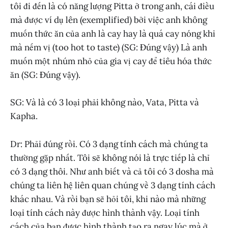
tôi đi đến là có năng lượng Pitta ở trong anh, cái điều
mà được ví dụ lên (exemplified) bởi việc anh không
muốn thức ăn của anh là cay hay là quá cay nóng khi
mà nếm vị (too hot to taste) (SG: Đúng vậy) Là anh
muốn một nhúm nhỏ của gia vị cay để tiêu hóa thức
ăn (SG: Đúng vậy).
SG: Và là có 3 loại phải không nào, Vata, Pitta và
Kapha.
Dr: Phải đúng rồi. Có 3 dạng tính cách mà chúng ta
thường gặp nhất. Tôi sẽ không nói là trực tiếp là chỉ
có 3 dạng thôi. Như anh biết và cả tôi có 3 dosha mà
chúng ta liên hệ liên quan chúng về 3 dạng tính cách
khác nhau. Và rồi bạn sẽ hỏi tôi, khi nào mà những
loại tính cách này được hình thành vậy. Loại tính
cách của bạn được hình thành tạo ra ngay lúc mà ở