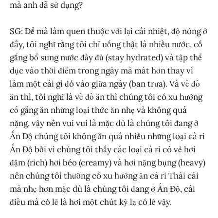
mà anh đã sử dụng?
SG: Để mà làm quen thuộc với lại cái nhiệt, độ nóng ở
đây, tôi nghĩ rằng tôi chỉ uống thật là nhiều nước, cố
gắng bổ sung nước đầy đủ (stay hydrated) và tập thể
dục vào thời điểm trong ngày mà mát hơn thay vì
làm một cái gì đó vào giữa ngày (ban trưa). Và về đồ
ăn thì, tôi nghĩ là về đồ ăn thì chúng tôi có xu hướng
cố gắng ăn những loại thức ăn nhẹ và không quá
nặng, vậy nên vui vui là mặc dù là chúng tôi đang ở
Ấn Độ chúng tôi không ăn quá nhiều những loại cà ri
Ấn Độ bởi vì chúng tôi thấy các loại cà ri có vẻ hơi
đậm (rich) hơi béo (creamy) và hơi nặng bụng (heavy)
nên chúng tôi thường có xu hướng ăn cà ri Thái cái
mà nhẹ hơn mặc dù là chúng tôi đang ở Ấn Độ, cái
điều mà có lẽ là hơi một chút kỳ lạ có lẽ vậy.