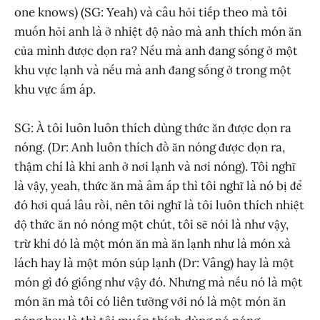
one knows) (SG: Yeah) và câu hỏi tiếp theo mà tôi
muốn hỏi anh là ở nhiệt độ nào mà anh thích món ăn
của mình được dọn ra? Nếu mà anh đang sống ở một
khu vực lạnh và nếu mà anh đang sống ở trong một
khu vực ấm áp.
SG: À tôi luôn luôn thích dùng thức ăn được dọn ra
nóng. (Dr: Anh luôn thích đồ ăn nóng được dọn ra,
thậm chí là khi anh ở nơi lạnh và nơi nóng). Tôi nghĩ
là vậy, yeah, thức ăn mà âm ấp thì tôi nghĩ là nó bị để
đó hơi quá lâu rồi, nên tôi nghĩ là tôi luôn thích nhiệt
độ thức ăn nó nóng một chút, tôi sẽ nói là như vậy,
trừ khi đó là một món ăn mà ăn lạnh như là món xà
lách hay là một món súp lạnh (Dr: Vâng) hay là một
món gì đó giống như vậy đó. Nhưng mà nếu nó là một
món ăn mà tôi có liên tưởng với nó là một món ăn