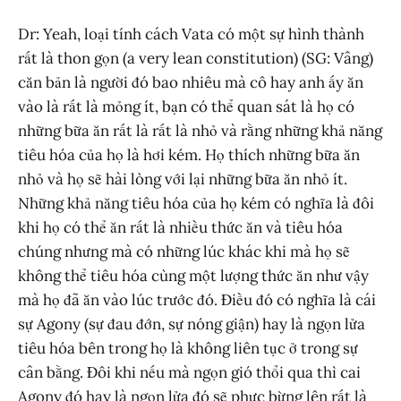
Dr: Yeah, loại tính cách Vata có một sự hình thành
rất là thon gọn (a very lean constitution) (SG: Vâng)
căn bản là người đó bao nhiêu mà cô hay anh ấy ăn
vào là rất là mỏng ít, bạn có thể quan sát là họ có
những bữa ăn rất là rất là nhỏ và rằng những khả năng
tiêu hóa của họ là hơi kém. Họ thích những bữa ăn
nhỏ và họ sẽ hài lòng với lại những bữa ăn nhỏ ít.
Những khả năng tiêu hóa của họ kém có nghĩa là đôi
khi họ có thể ăn rất là nhiều thức ăn và tiêu hóa
chúng nhưng mà có những lúc khác khi mà họ sẽ
không thể tiêu hóa cùng một lượng thức ăn như vậy
mà họ đã ăn vào lúc trước đó. Điều đó có nghĩa là cái
sự Agony (sự đau đớn, sự nóng giận) hay là ngọn lửa
tiêu hóa bên trong họ là không liên tục ở trong sự
cân bằng. Đôi khi nếu mà ngọn gió thổi qua thì cai
Agony đó hay là ngọn lửa đó sẽ phực bừng lên rất là