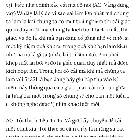
tại, kiểu như chính xác cái mà cô nói (AG: Vâng đúng
vậy) Và đây là lý do vì sao sai lầm lớn nhất mà chúng
ta làm là khi chúng ta có một trải nghiệm thì cái giác
quan duy nhất mà chúng ta kích hoạt là đôi mắt, thị
giác. Và đó là khi mà bạn đang cố gắng nhớ về nhớ lại
một kỷ niệm quá khứ cũ trong quá khứ bạn làm kiểu
như, ủa nó là gì ta (nhắc lại tôi lần nữa). Bạn phải
khép mắt lại bởi vì đó là giác quan duy nhất mà được
kích hoạt lên. Trong khi đó cái mà khi mà chúng ta
làm với 54321 là bạn đang bây giờ hấp thụ vào kỷ
niệm này thông qua cả 5 giác quan cái mà có nghĩa
là tửng cái một trong số chúng sẽ cho bạn một kiểu ...
(*không nghe được*) nhìn khác biệt mới.
AG: Tôi thích điều đó đó. Và giờ hãy chuyển đề tài
một chút xíu. Tôi thực sự cảm thấy là những sự bất