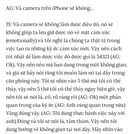
AG: Và camera trên iPhone sẽ không...
JS: Và camera sẽ không làm được điều đó, nó sẽ
không giúp ta lưu giữ được nó về mặt cảm xúc
(emotionally) và tôi nghĩ là chúng ta thật tệ trong
việc tạo ra những ký ức cảm xúc mới. Vậy nên cách
tốt nhất để làm được việc đó được gọi là 54321 (AG:
Ok). Vậy nên nếu mà bạn đang trong một không gian,
và giả sử hãy nói rằng tôi muốn làm nó tại đây trong
căn phòng này. Tôi sẽ nhìn vào 5 thứ mà tôi có thể
thấy, vậy nên 5 thứ tôi có thể thấy ngay hiện giờ, vậy
nên tôi sẽ nói là, cô, rõ ràng rồi (AG: Ok) một phần
quan trọng của ký ức (AG: Anh cũng quan trọng nữa)
Vâng đúng vậy. (AG: Tôi đang thực hành việc này với
anh) Đúng và tôi sẽ nói là, tấm thảm. Vậy nên tôi
đang hướng về không gian tại nơi đây. Hãy nhìn vào