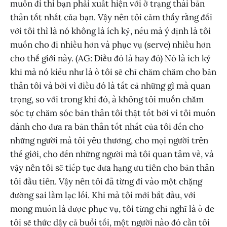
muốn đi thì bạn phải xuất hiện với ở trạng thái bản
thân tốt nhất của bạn. Vậy nên tôi cảm thấy rằng đối
với tôi thì là nó không là ích kỷ, nếu mà ý định là tôi
muốn cho đi nhiều hơn và phục vụ (serve) nhiều hơn
cho thế giới này. (AG: Điều đó là hay đó) Nó là ích kỷ
khi mà nó kiểu như là ồ tôi sẽ chỉ chăm chăm cho bản
thân tôi và bởi vì điều đó là tất cả những gì mà quan
trọng, so với trong khi đó, à không tôi muốn chăm
sóc tự chăm sóc bản thân tôi thật tốt bởi vì tôi muốn
dành cho đưa ra bản thân tốt nhất của tôi đến cho
những người mà tôi yêu thương, cho mọi người trên
thế giới, cho đến những người mà tôi quan tâm về, và
vậy nên tôi sẽ tiếp tục đưa hạng ưu tiên cho bản thân
tôi đầu tiên. Vậy nên tôi đã từng đi vào một chặng
đường sai lầm lạc lối. Khi mà tôi mới bắt đầu, với
mong muốn là được phục vụ, tôi từng chỉ nghĩ là ồ de
tôi sẽ thức dậy cả buổi tối, một người nào đó cần tôi