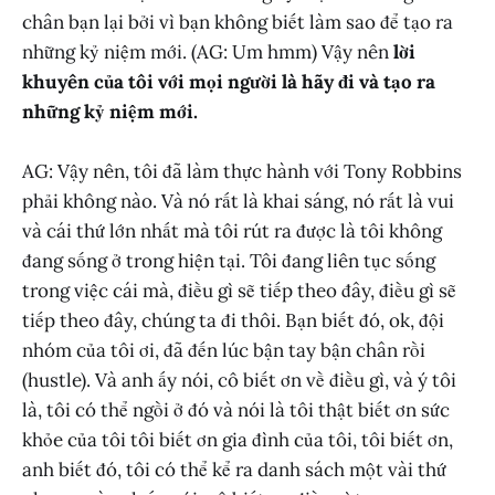
chân bạn lại bởi vì bạn không biết làm sao để tạo ra
những kỷ niệm mới. (AG: Um hmm) Vậy nên
lời
khuyên của tôi với mọi người là hãy đi và tạo ra
những kỷ niệm mới.
AG: Vậy nên, tôi đã làm thực hành với Tony Robbins
phải không nào. Và nó rất là khai sáng, nó rất là vui
và cái thứ lớn nhất mà tôi rút ra được là tôi không
đang sống ở trong hiện tại. Tôi đang liên tục sống
trong việc cái mà, điều gì sẽ tiếp theo đây, điều gì sẽ
tiếp theo đây, chúng ta đi thôi. Bạn biết đó, ok, đội
nhóm của tôi ơi, đã đến lúc bận tay bận chân rồi
(hustle). Và anh ấy nói, cô biết ơn về điều gì, và ý tôi
là, tôi có thể ngồi ở đó và nói là tôi thật biết ơn sức
khỏe của tôi tôi biết ơn gia đình của tôi, tôi biết ơn,
anh biết đó, tôi có thể kể ra danh sách một vài thứ