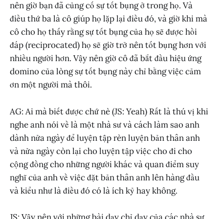
nên giờ bạn đã củng cố sự tốt bụng ở trong họ. Và
điều thứ ba là cô giúp họ lặp lại điều đó, và giờ khi mà
cô cho họ thấy rằng sự tốt bụng của họ sẽ được hồi
đáp (reciprocated) họ sẽ giờ trở nên tốt bụng hơn với
nhiều người hơn. Vậy nên giờ cô đã bắt đầu hiệu ứng
domino của lòng sự tốt bụng này chỉ bằng việc cảm
ơn một người mà thôi.
AG: Ai mà biết được chứ nè (JS: Yeah) Rất là thú vị khi
nghe anh nói về là một nhà sư và cách làm sao anh
dành nửa ngày để luyện tập rèn luyện bản thân anh
và nửa ngày còn lại cho luyện tập việc cho đi cho
cộng đồng cho những người khác và quan điểm suy
nghĩ của anh về việc đặt bản thân anh lên hàng đầu
và kiểu như là điều đó có là ích kỷ hay không.
JS: Vậy nên với những bài dạy chỉ dạy của các nhà sư