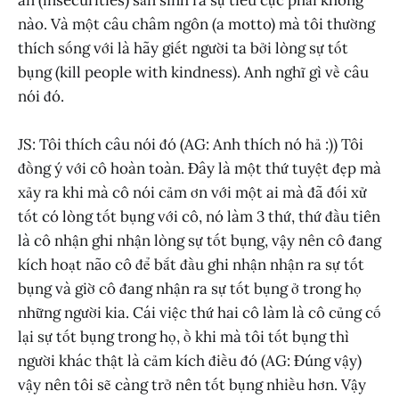
an (insecurities) sản sinh ra sự tiêu cực phải không
nào. Và một câu châm ngôn (a motto) mà tôi thường
thích sống với là hãy giết người ta bởi lòng sự tốt
bụng (kill people with kindness). Anh nghĩ gì về câu
nói đó.
JS: Tôi thích câu nói đó (AG: Anh thích nó hả :)) Tôi
đồng ý với cô hoàn toàn. Đây là một thứ tuyệt đẹp mà
xảy ra khi mà cô nói cảm ơn với một ai mà đã đối xử
tốt có lòng tốt bụng với cô, nó làm 3 thứ, thứ đầu tiên
là cô nhận ghi nhận lòng sự tốt bụng, vậy nên cô đang
kích hoạt não cô để bắt đầu ghi nhận nhận ra sự tốt
bụng và giờ cô đang nhận ra sự tốt bụng ở trong họ
những người kia. Cái việc thứ hai cô làm là cô củng cố
lại sự tốt bụng trong họ, ồ khi mà tôi tốt bụng thì
người khác thật là cảm kích điều đó (AG: Đúng vậy)
vậy nên tôi sẽ càng trở nên tốt bụng nhiều hơn. Vậy