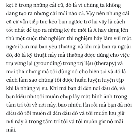
kẹt ở trong những cái cũ, đó là vì chúng ta không
đang tạo ra những cái mới nào cả. Vậy nên những cái
cũ cứ vẫn tiếp tục kéo bạn ngược trở lại vậy là cách
tốt nhất để tạo ra những ký ức mới là A hãy dựng lên
thử một cuộc thử nghiệm thí nghiệm hãy làm với một
người bạn mà bạn yêu thương, và khi mà bạn ra ngoài
đó, đó là kỹ thuật này mà thường được dùng cho việc
trụ vững lại (grounding) trong trị liệu (therapy) và
mọi thứ nhưng mà tôi dùng nó cho hiện tại và đó là
cách làm sao chúng tôi được huấn luyện luyện tập
khi là những vị sư. Khi mà bạn đi đến nơi đâu đó, và
bạn kiểu như tôi muốn chụp lấy một hình ảnh trong
tâm trí tôi về nơi này, bao nhiêu lần rồi mà bạn đã nói
điều đó tôi muốn đi đến đâu đó và tôi muốn lưu giữ
nơi này ở trong tâm trí tôi và tôi muốn giữ nó mãi
mãi.