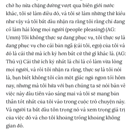
chở họ nửa chặng đường vượt qua biên giới nước
khác, tôi sẽ làm điều đó, và tôi sẽ làm những thứ kiểu
như vậy và tôi bắt đầu nhận ra rằng tôi rằng chỉ đang
cố làm hài lòng mọi người (people pleasing) (AG:
Umm) Tôi không thực sự đang phục vụ, tôi thực sự là
đang phục vụ cho cái bản ngã (cái tôi, ego) của tôi và
đó là cái thứ mà ích kỷ hơn bất cứ thứ gì khác là. (AG:
Thú vị) Cái thứ ích kỷ nhất là chỉ là cố làm vừa lòng
mọi người, và rồi tôi nhận ra rằng, thực sự là tôi nói
là, bạn biết không tôi cần một giấc ngủ ngon tối hôm
nay, nhưng mà tôi hứa với bạn chúng ta sẽ nói bàn về
việc này đầu tiên vào sáng mai và tôi sẽ mang bản
thân tốt nhất của tôi vào trong cuộc trò chuyện này.
Và người ta bắt đầu tôn trọng nó và xem trọng giá trị
của việc đó và cho tôi khoảng trống khoảng không
gian đó.