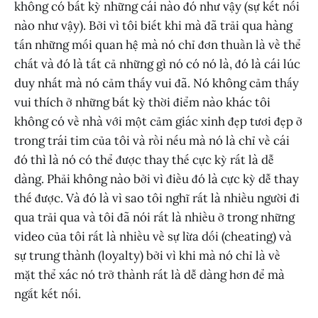
không có bất kỳ những cái nào đó như vậy (sự kết nối
nào như vậy). Bởi vì tôi biết khi mà đã trải qua hàng
tấn những mối quan hệ mà nó chỉ đơn thuần là về thể
chất và đó là tất cả những gì nó có nó là, đó là cái lúc
duy nhất mà nó cảm thấy vui đã. Nó không cảm thấy
vui thích ở những bất kỳ thời điểm nào khác tôi
không có về nhà với một cảm giác xinh đẹp tươi đẹp ở
trong trái tim của tôi và rồi nếu mà nó là chỉ về cái
đó thì là nó có thể được thay thế cực kỳ rất là dễ
dàng. Phải không nào bởi vì điều đó là cực kỳ dễ thay
thế được. Và đó là vì sao tôi nghĩ rất là nhiều người đi
qua trải qua và tôi đã nói rất là nhiều ở trong những
video của tôi rất là nhiều về sự lừa dối (cheating) và
sự trung thành (loyalty) bởi vì khi mà nó chỉ là về
mặt thể xác nó trở thành rất là dễ dàng hơn để mà
ngắt kết nối.