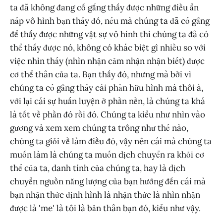
ta đã không đang cố gắng thấy được những điều ẩn
nấp vô hình bạn thấy đó, nếu mà chúng ta đã cố gắng
để thấy được những vật sự vô hình thì chúng ta đã có
thể thấy được nó, không có khác biệt gì nhiều so với
việc nhìn thấy (nhìn nhận cảm nhận nhận biết) được
cơ thể thân của ta. Bạn thấy đó, nhưng mà bởi vì
chúng ta cố gắng thấy cái phần hữu hình mà thôi à,
với lại cái sự huấn luyện ở phần nền, là chúng ta khá
là tốt về phần đó rồi đó. Chúng ta kiểu như nhìn vào
gương và xem xem chúng ta trông như thế nào,
chúng ta giỏi về làm điều đó, vậy nên cái mà chúng ta
muốn làm là chúng ta muốn dịch chuyển ra khỏi cơ
thể của ta, danh tính của chúng ta, hay là dịch
chuyển nguồn năng lượng của bạn hướng đến cái mà
bạn nhận thức định hình là nhận thức là nhìn nhận
được là 'me' là tôi là bản thân bạn đó, kiểu như vậy.