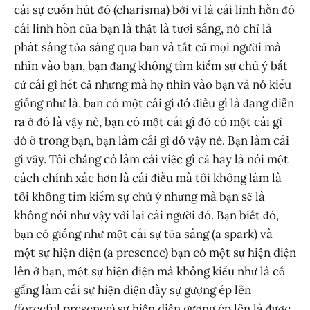
cái sự cuốn hút đó (charisma) bởi vì là cái linh hồn đó
cái linh hồn của bạn là thật là tươi sáng, nó chỉ là
phát sáng tỏa sáng qua bạn và tất cả mọi người mà
nhìn vào bạn, bạn đang không tìm kiếm sự chú ý bất
cứ cái gì hết cả nhưng mà họ nhìn vào bạn và nó kiểu
giống như là, bạn có một cái gì đó điều gì là đang diễn
ra ở đó là vậy nè, bạn có một cái gì đó có một cái gì
đó ở trong bạn, bạn làm cái gì đó vậy nè. Bạn làm cái
gì vậy. Tôi chẳng có làm cái việc gì cả hay là nói một
cách chính xác hơn là cái điều mà tôi không làm là
tôi không tìm kiếm sự chú ý nhưng mà bạn sẽ là
không nói như vậy với lại cái người đó. Bạn biết đó,
bạn có giống như một cái sự tỏa sáng (a spark) và
một sự hiện diện (a presence) bạn có một sự hiện diện
lên ở bạn, một sự hiện diện mà không kiểu như là cố
gắng làm cái sự hiện diện đầy sự gượng ép lên
(forceful presence) sự hiện diện gượng ép lên là được