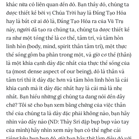
khác nữa có liên quan đến đó. Bạn thấy đó, chúng ta
được thiết kế bởi vị Chúa Trời hay là Đấng Tạo Hóa
hay là bất cứ ai đó là, Đấng Tạo Hóa ra của Vũ Trụ
này, người đã tạo ra chúng ta, chúng ta được thiết kế
ra như một tổng thể là cơ thể, tâm trí, và tâm hồn
linh hồn (body, mind, spirit thân tâm trí), một thực
thể sống gồm ba phần trong một, và giờ cơ thể (thân)
là một khía cạnh dày đặc nhất của thực thể sống của
ta (most dense aspect of our being), đó là thân và
tâm trí thì ít dày đặc hơn và tâm hồn linh hồn là cái
khía cạnh mà ít dày đặc nhất hay là cái mà là nhẹ
nhất. Bạn hiểu những gì chúng ta đang nói đến đây
chứ? Tôi sẽ cho bạn xem bằng chứng của việc thân
thể của chúng ta là dày đặc phải không nào, bạn hãy
nhìn vào đây nào (ND: Thầy Sri đập bụp bụp vào tay
của mình) hãy nhìn xem này bạn có thể nghe cái
tiếng kêu bụp bụp đó, giờ bạn hãy thử làm điều đó với