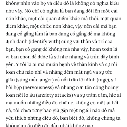
không nhìn vào họ và điều đó là không có nghĩa kiểu
như vậy. Nó chỉ có nghĩa là bạn đang đội lên một cái
nón khác, một cái quan điểm khác mà thôi, một quan
điểm khác, một chiếc nón khác, vậy nên cái mà bạn
đang cố gắng làm là bạn đang cố gắng để mà không
định danh (identify with) cùng với thân và trí của
bạn, bạn cố gắng để không mà như vậy, hoàn toàn là
vì bạn chọn để được là sự nhẹ nhàng và tràn đầy bình
yên. Ý tôi là ai mà muốn bệnh về thần kinh và sự rối
loạn chứ nào nhỉ và những đêm mất ngủ và sự tức
giận (sùng máu anger) và nổi trận lôi đình (rage), sự
hồi hộp (nervousness) và những cơn tấn công hoảng
loạn nỗi lo âu (anxiety attacks) và sự trầm cảm, hic ai
mà muốn những điều đó chứ nè, không có một ai hết
nà, tôi chưa từng bao giờ gặp một người nào đó mà
yêu thích những điều đó, bạn biết đó, không chúng ta
không muốn điều đó đâu phải không nào.