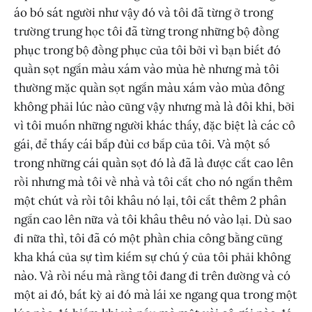
áo bó sát người như vậy đó và tôi đã từng ở trong
trường trung học tôi đã từng trong những bộ đồng
phục trong bộ đồng phục của tôi bởi vì bạn biết đó
quần sọt ngắn màu xám vào mùa hè nhưng mà tôi
thường mặc quần sọt ngắn màu xám vào mùa đông
không phải lúc nào cũng vậy nhưng mà là đôi khi, bởi
vì tôi muốn những người khác thấy, đặc biệt là các cô
gái, để thấy cái bắp đùi cơ bắp của tôi. Và một số
trong những cái quần sọt đó là đã là được cắt cao lên
rồi nhưng mà tôi về nhà và tôi cắt cho nó ngắn thêm
một chút và rồi tôi khâu nó lại, tôi cắt thêm 2 phân
ngắn cao lên nữa và tôi khâu thêu nó vào lại. Dù sao
đi nữa thì, tôi đã có một phần chia công bằng cũng
kha khá của sự tìm kiếm sự chú ý của tôi phải không
nào. Và rồi nếu mà rằng tôi đang đi trên đường và có
một ai đó, bất kỳ ai đó mà lái xe ngang qua trong một