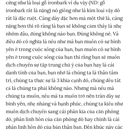
cứng như là loại gỗ ironbark ví dụ vậy (ND: gỗ
ironbark rất là nặng) nó giống như là kim loại vậy đó
rất là đặc ruột. Càng dày đặc hơn mà một thứ là, càng
nặng hơn thì rõ ràng là bạn sẽ không cảm thấy là nhẹ
nhõm đâu, đúng không nào bạn. Đúng không nè. Và
điều đó có nghĩa là nếu như mà bạn muốn có sự bình
yên ở trong cuộc sống của bạn, bạn muốn có sự bình
yên ở trong cuộc sống của bạn thì rằng bạn sẽ muốn
dịch chuyển sự tập trung chú ý của bạn hay là cái
danh tính của bạn, bạn nhớ là chúng ta là thân tâm
trí, chúng ta thực sự là 3 khía cạnh đó, chúng đều tất
cả là chúng ta phải không nào. Nhưng mà nếu mà
chúng ta muốn, nếu mà ta muốn trở nên tràn đầy sự
bình yên, nhẹ nhàng và hạnh phúc, chúng ta kiểu như
muốn dịch chuyển sang cái phần kia của căn phòng
đó, phần linh hồn của căn phòng đó hay chính là cái
phần linh hồn đó của bản thân bạn. Đến khúc này các