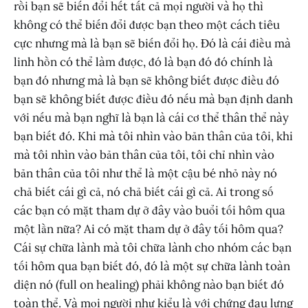
rồi bạn sẽ biến đổi hết tất cả mọi người và họ thì
không có thể biến đổi được bạn theo một cách tiêu
cực nhưng mà là bạn sẽ biến đổi họ. Đó là cái điều mà
linh hồn có thể làm được, đó là bạn đó đó chính là
bạn đó nhưng mà là bạn sẽ không biết được điều đó
bạn sẽ không biết được điều đó nếu mà bạn định danh
với nếu mà bạn nghĩ là bạn là cái cơ thể thân thể này
bạn biết đó. Khi mà tôi nhìn vào bản thân của tôi, khi
mà tôi nhìn vào bản thân của tôi, tôi chỉ nhìn vào
bản thân của tôi như thể là một cậu bé nhỏ này nó
chả biết cái gì cả, nó chả biết cái gì cả. Ai trong số
các bạn có mặt tham dự ở đây vào buổi tối hôm qua
một lần nữa? Ai có mặt tham dự ở đây tối hôm qua?
Cái sự chữa lành mà tôi chữa lành cho nhóm các bạn
tối hôm qua bạn biết đó, đó là một sự chữa lành toàn
diện nó (full on healing) phải không nào bạn biết đó
toàn thể. Và mọi người như kiểu là với chứng đau lưng