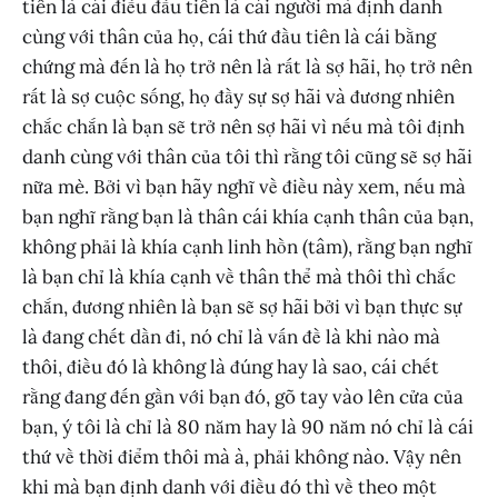
tiên là cái điều đầu tiên là cái người mà định danh
cùng với thân của họ, cái thứ đầu tiên là cái bằng
chứng mà đến là họ trở nên là rất là sợ hãi, họ trở nên
rất là sợ cuộc sống, họ đầy sự sợ hãi và đương nhiên
chắc chắn là bạn sẽ trở nên sợ hãi vì nếu mà tôi định
danh cùng với thân của tôi thì rằng tôi cũng sẽ sợ hãi
nữa mè. Bởi vì bạn hãy nghĩ về điều này xem, nếu mà
bạn nghĩ rằng bạn là thân cái khía cạnh thân của bạn,
không phải là khía cạnh linh hồn (tâm), rằng bạn nghĩ
là bạn chỉ là khía cạnh về thân thể mà thôi thì chắc
chắn, đương nhiên là bạn sẽ sợ hãi bởi vì bạn thực sự
là đang chết dần đi, nó chỉ là vấn đề là khi nào mà
thôi, điều đó là không là đúng hay là sao, cái chết
rằng đang đến gần với bạn đó, gõ tay vào lên cửa của
bạn, ý tôi là chỉ là 80 năm hay là 90 năm nó chỉ là cái
thứ về thời điểm thôi mà à, phải không nào. Vậy nên
khi mà bạn định danh với điều đó thì về theo một