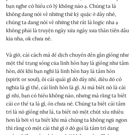
bạn nghe có hiểu có lý không nào ạ. Chúng ta là
không đang nói về những thứ kỳ quặc ở đây nhé,
chúng ta đang nói về những thứ rất là logic nha ạ
không phải là truyện ngày xửa ngày xưa thần tiên đâu
kia nha, ok chưa nè.
Và giờ, cái cách mà để dịch chuyển đến gần giống như
một thể trạng sống của linh hồn hay là giống như tâm
hồn, đôi khi bạn nghĩ là linh hồn hay là tâm hồn
(spirit or soul), ôi cái quái gì đó đấy nhỉ, điều đó có
nghĩa là gì thế, cái linh hồn là gì. Ai mà biết nó là cái
gì nhỉ, bạn có hiểu không nào, nhưng mà rằng ta biết
cái cơ thể ta là gì, ổn chưa nè. Chúng ta biết cái tâm
trí là nó giống như là, ta biết nó một chút xíu nhiều
hơn là bởi vì ta biết khi mà chúng ta không ngủ ngon
thì rằng có một cái thứ gì ở đó gọi là tâm trí đang