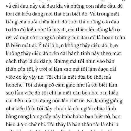
và cái đau này cái đau kia và những cơn nhức đầu, đủ
loại đủ kiểu dạng mọi thứ bạn biết đó. Và trong một
tiếng của buổi chữa lành đó thôi thì những cơn đau
to lớn đó kiểu như là bay đi, cải thiện lên đáng kể rõ
rệt và một số trong số những cơn đau đó là hoàn toàn
là biến mất đi. Ý tôi là bạn không thấy điều đó, bạn
không thấy điều đó trên cái hành tinh này theo một
cách thật là dễ dàng. Nhưng mà tôi nhìn vào bản
thân của tôi, ý trời ơi làm sao mà tôi làm được cái
việc đó ấy vậy nè. Tôi chỉ là một đứa bé thôi mà
hehehe. Tôi không có cảm giác như là tôi biết làm
sao làm việc đó tôi chỉ là một cậu bé nhỏ, bạn hiểu
cái điều mà tôi đang nói đến chứ nè. Nó không giống
như kiểu là ôi tôi đây chính là cái người chữa lành
bằng năng lượng đây này hahahaha bạn biết đó, bạn
hiểu được chứ nhỉ. Tôi thấy là bản thân tôi là chỉ là