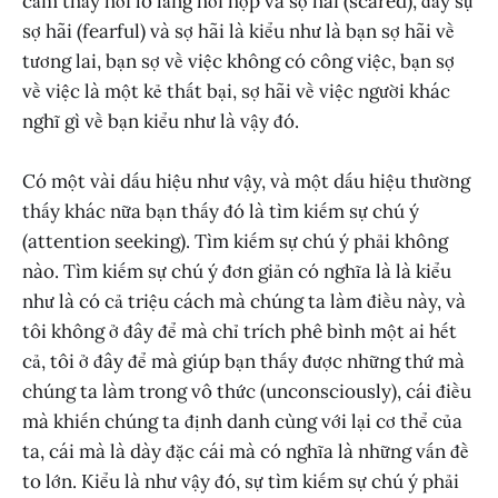
cảm thấy hơi lo lắng hồi hộp và sợ hãi (scared), đầy sự
sợ hãi (fearful) và sợ hãi là kiểu như là bạn sợ hãi về
tương lai, bạn sợ về việc không có công việc, bạn sợ
về việc là một kẻ thất bại, sợ hãi về việc người khác
nghĩ gì về bạn kiểu như là vậy đó.
Có một vài dấu hiệu như vậy, và một dấu hiệu thường
thấy khác nữa bạn thấy đó là tìm kiếm sự chú ý
(attention seeking). Tìm kiếm sự chú ý phải không
nào. Tìm kiếm sự chú ý đơn giản có nghĩa là là kiểu
như là có cả triệu cách mà chúng ta làm điều này, và
tôi không ở đây để mà chỉ trích phê bình một ai hết
cả, tôi ở đây để mà giúp bạn thấy được những thứ mà
chúng ta làm trong vô thức (unconsciously), cái điều
mà khiến chúng ta định danh cùng với lại cơ thể của
ta, cái mà là dày đặc cái mà có nghĩa là những vấn đề
to lớn. Kiểu là như vậy đó, sự tìm kiếm sự chú ý phải