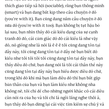
thích giao tiếp xã hội (sociable), rằng bạn thông minh
(smart) và bạn đang bắt kịp theo câu chuyện ở đó
(you're with it). Bạn cũng đang nắm câu chuyện ở đó
nữa đó (you're with it too). Bạn không bị tụt hậu bỏ
lại sau, bạn nhìn thấy đó cái kiểu dạng của sự cạnh
tranh đó đó, cái cảm giác đó đó cái kiểu là như vậy
đó, nó giống như là nói là ê ê ê tôi cũng đang tồn tại
đây này, tôi cũng đang tồn tại ở đây nè bạn biết đó
kiểu như tôi tôi tôi tôi cũng đang tồn tại đây này, bạn
thấy điều đó chứ, bạn đang nói là tôi cái thân thể này
cũng đang tồn tại đây này bạn hiểu được điều đó chứ,
trong khi đó khi mà bạn làm điều đó thì bạn bắt gặp
bản thân của bạn và bạn làm kiểu như không nha
không nè, tôi chỉ để cho những người khác có cái điều
cần nói ra của họ và tôi chỉ là ngồi lắng nghe thôi à,
bạn thấy đó bạn dừng lại cái việc tìm kiếm sự chú ý và