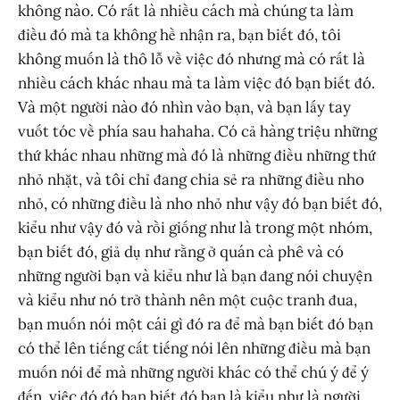
không nào. Có rất là nhiều cách mà chúng ta làm
điều đó mà ta không hề nhận ra, bạn biết đó, tôi
không muốn là thô lỗ về việc đó nhưng mà có rất là
nhiều cách khác nhau mà ta làm việc đó bạn biết đó.
Và một người nào đó nhìn vào bạn, và bạn lấy tay
vuốt tóc về phía sau hahaha. Có cả hàng triệu những
thứ khác nhau những mà đó là những điều những thứ
nhỏ nhặt, và tôi chỉ đang chia sẻ ra những điều nho
nhỏ, có những điều là nho nhỏ như vậy đó bạn biết đó,
kiểu như vậy đó và rồi giống như là trong một nhóm,
bạn biết đó, giả dụ như rằng ở quán cà phê và có
những người bạn và kiểu như là bạn đang nói chuyện
và kiểu như nó trở thành nên một cuộc tranh đua,
bạn muốn nói một cái gì đó ra để mà bạn biết đó bạn
có thể lên tiếng cất tiếng nói lên những điều mà bạn
muốn nói để mà những người khác có thể chú ý để ý
đến, việc đó đó bạn biết đó bạn là kiểu như là người