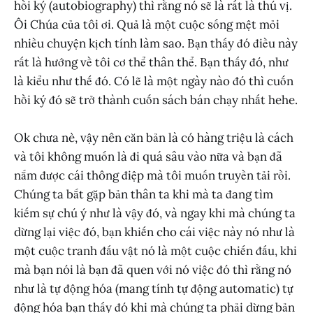
hồi ký (autobiography) thì rằng nó sẽ là rất là thú vị.
Ôi Chúa của tôi ơi. Quả là một cuộc sống mệt mỏi
nhiều chuyện kịch tính làm sao. Bạn thấy đó điều này
rất là hướng về tôi cơ thể thân thể. Bạn thấy đó, như
là kiểu như thế đó. Có lẽ là một ngày nào đó thì cuốn
hồi ký đó sẽ trở thành cuốn sách bán chạy nhất hehe.
Ok chưa nè, vậy nên căn bản là có hàng triệu là cách
và tôi không muốn là đi quá sâu vào nữa và bạn đã
nắm được cái thông điệp mà tôi muốn truyền tải rồi.
Chúng ta bắt gặp bản thân ta khi mà ta đang tìm
kiếm sự chú ý như là vậy đó, và ngay khi mà chúng ta
dừng lại việc đó, bạn khiến cho cái việc này nó như là
một cuộc tranh đấu vật nó là một cuộc chiến đấu, khi
mà bạn nói là bạn đã quen với nó việc đó thì rằng nó
như là tự động hóa (mang tính tự động automatic) tự
động hóa bạn thấy đó khi mà chúng ta phải dừng bản