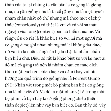
thân của ta lại chúng ta căn bản là cố gắng là giống
như, nó gần giống như là ta cố gắng như là một người
nhàm chán nhất có thể nhưng mà theo một cách ý
thức (consciously) và thật là vui vẻ và với sự mãn
nguyện vừa lòng (content) bạn có hiểu chưa nè. Và
rằng điều đó rất là khác biệt so với lại một người mà
cố gắng được ghi nhận nhưng mà lại không đạt được
nó và tin là cuộc sống của họ là thật là nhàm chán
bạn hiểu chứ. Điều đó rất là khác biệt so với lại một ai
đó mà cố gắng trở nên là nhàm chán có mục đích
theo một cách có chiến lược và cảm thấy vui tận
hưởng cái quá trình đó giống như là Forrest Gump
(ND: Nhân vật trong một bộ phim) bạn biết đó giống
như là như vậy đó. Và đó là một nhân vật ở trong một
bộ phim và bạn hãy là cố gắng phỏng chiếu (hiện
thân depict) lên như vậy bạn biết đó. Bạn thấy đó, vậy