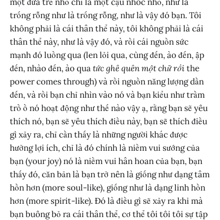
một đứa trẻ nhỏ chỉ là một cậu nhóc nhỏ, như là
trống rỗng như là trống rỗng, như là vậy đó bạn. Tôi
không phải là cái thân thể này, tôi không phải là cái
thân thể này, như là vậy đó, và rồi cái nguồn sức
mạnh đó luồng qua (len lỏi qua, cùng đến, ào đến, ập
đến, nhào đến, ào qua
tức ghê quên một chữ rồi
the
power comes through) và rồi nguồn năng lượng dần
đến, và rồi bạn chỉ nhìn vào nó và bạn kiểu như trầm
trồ ồ nó hoạt động như thế nào vậy ạ, rằng bạn sẽ yêu
thích nó, bạn sẽ yêu thích điều này, bạn sẽ thích điều
gì xảy ra, chỉ cần thấy là những người khác được
hưởng lợi ích, chỉ là đó chính là niềm vui sướng của
bạn (your joy) nó là niềm vui hân hoan của bạn, bạn
thấy đó, căn bản là bạn trở nên là giống như dạng tâm
hồn hơn (more soul-like), giống như là dạng linh hồn
hơn (more spirit-like). Đó là điều gì sẽ xảy ra khi mà
bạn buông bỏ ra cái thân thể, cơ thể tôi tôi tôi sự tập