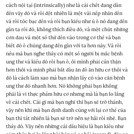
cách nội tại (intrinsically) như là cái chết đang dần
đến vậy đó và rồi đột nhiên là một vài nếp nhăn đến
và rồi tóc bạc đến và rồi bạn kiểu như ú ồ nó đang đến
gần ta rồi đó, không thích điều đó, và một chút những
cơn đau và một số thứ đến vào trong cơ thể và bạn
biết đó ồ chúng đang đến gần với ta hơn này. Và rồi
nếu mà bạn nghe thấy có một số người bị mắc bệnh
ung thư và kiểu đó rồi bạn ồ, ôi mình phải cẩn thận
hơn thôi và mình phải bắt đầu ăn đồ ăn hữu cơ thôi và
đó là cách làm sao mà bạn nhận lấy có vào căn bệnh
ung thư đó nhanh hơn. Nó không phải bạn không
phải là vì thực phẩm hữu cơ nhưng mà là bạn lo lắng
về cái chết. Cái gì mà bạn nghĩ thì bạn sẽ trở thành,
vậy nên khi mà bạn định danh cùng với lại cơ thể của
bạn thì tất nhiên là bạn sẽ trở nên sợ hãi rồi nhé. Bạn
thấy đó. Vậy nên những cái dấu hiệu là bạn kiểu như