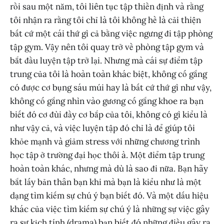
rồi sau một năm, tôi liên tục tập thiền định và rằng
tôi nhận ra rằng tôi chỉ là tôi không hề là cải thiện
bất cứ một cái thứ gì cả bằng việc ngưng đi tập phòng
tập gym. Vậy nên tôi quay trở về phòng tập gym và
bắt đầu luyện tập trở lại. Nhưng mà cái sự điểm tập
trung của tôi là hoàn toàn khác biệt, không cố gắng
có được cơ bụng sáu múi hay là bất cứ thứ gì như vậy,
không cố gắng nhìn vào gương cố gắng khoe ra bạn
biết đó cơ đùi đầy cơ bắp của tôi, không có gì kiểu là
như vậy cả, và việc luyện tập đó chỉ là để giúp tôi
khỏe mạnh và giảm stress với những chương trình
học tập ở trường đại học thôi à. Một điểm tập trung
hoàn toàn khác, nhưng mà dù là sao đi nữa. Bạn hãy
bắt lấy bản thân bạn khi mà bạn là kiểu như là một
dạng tìm kiếm sự chú ý bạn biết đó. Và một dấu hiệu
khác của việc tìm kiếm sự chú ý là những sự việc gây
ra sự kịch tính (drama) bạn biết đó những điều gây ra