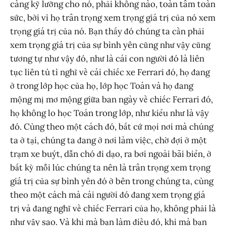
càng kỹ lưỡng cho nó, phải không nào, toàn tâm toàn
sức, bởi vì họ trân trọng xem trọng giá trị của nó xem
trọng giá trị của nó. Bạn thấy đó chúng ta cần phải
xem trọng giá trị của sự bình yên cũng như vậy cũng
tương tự như vậy đó, như là cái con người đó là liên
tục liên tù tì nghĩ về cái chiếc xe Ferrari đó, họ đang
ở trong lớp học của họ, lớp học Toán và họ đang
mộng mị mơ mộng giữa ban ngày về chiếc Ferrari đó,
họ không lo học Toán trong lớp, như kiểu như là vậy
đó. Cùng theo một cách đó, bất cứ mọi nơi mà chúng
ta ở tại, chúng ta đang ở nơi làm việc, chờ đợi ở một
trạm xe buýt, dẫn chó đi dạo, ra bơi ngoài bãi biển, ở
bất kỳ mỗi lúc chúng ta nên là trân trọng xem trọng
giá trị của sự bình yên đó ở bên trong chúng ta, cùng
theo một cách mà cái người đó đang xem trọng giá
trị và đang nghĩ về chiếc Ferrari của họ, không phải là
như vậy sao. Và khi mà bạn làm điều đó, khi mà bạn