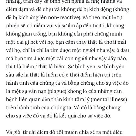
nhàng, tràn đầy sự bình yên nghĩa là nhẹ nhàng và
điềm đạm và dễ chịu và không dễ bị kích động (không
dễ bị kích ứng lên non-reactive), và theo một lẽ tự
nhiên sẽ có niềm vui và sự ấm áp đến từ đó, khoảng
không gian trống, bạn không cần phải chứng minh
một cái gì hết với họ, bạn cảm thấy thật là thoải mái
với họ, chỉ là chỉ là tìm được một người như vậy, ở đâu
mà bạn tìm được một cái con người như vậy đây nào,
thật là hiếm. Thật là hiếm. Sự bình yên, sự bình yên
sâu sắc là thật là hiếm có ở thời điểm hiện tại trên
hành tinh của chúng ta và bằng chứng cho sự việc đó
là một sự vấn nạn (plague) khổng lồ của những căn
bệnh liên quan đến thần kinh tâm lý (mental illness)
trên hành tinh của chúng ta. Và đó là bằng chứng
cho sự việc đó và đó là kết quả cho sự việc đó.
Và giờ, từ cái điểm đó tôi muốn chia sẻ ra một điều