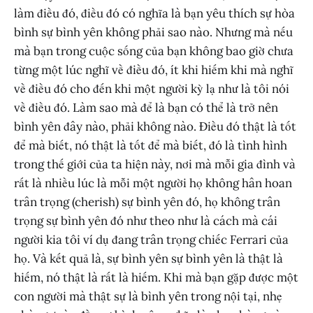
làm điều đó, điều đó có nghĩa là bạn yêu thích sự hòa
bình sự bình yên không phải sao nào. Nhưng mà nếu
mà bạn trong cuộc sống của bạn không bao giờ chưa
từng một lúc nghĩ về điều đó, ít khi hiếm khi mà nghĩ
về điều đó cho đến khi một người kỳ lạ như là tôi nói
về điều đó. Làm sao mà để là bạn có thể là trở nên
bình yên đây nào, phải không nào. Điều đó thật là tốt
để mà biết, nó thật là tốt để mà biết, đó là tình hình
trong thế giới của ta hiện này, nơi mà mỗi gia đình và
rất là nhiều lúc là mỗi một người họ không hân hoan
trân trọng (cherish) sự bình yên đó, họ không trân
trọng sự bình yên đó như theo như là cách mà cái
người kia tôi ví dụ đang trân trọng chiếc Ferrari của
họ. Và kết quả là, sự bình yên sự bình yên là thật là
hiếm, nó thật là rất là hiếm. Khi mà bạn gặp được một
con người mà thật sự là bình yên trong nội tại, nhẹ