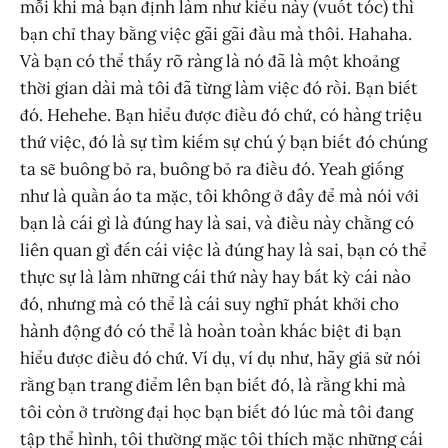
mỗi khi mà bạn định làm như kiểu này (vuốt tóc) thì
bạn chỉ thay bằng việc gãi gãi đầu mà thôi. Hahaha.
Và bạn có thể thấy rõ ràng là nó đã là một khoảng
thời gian dài mà tôi đã từng làm việc đó rồi. Bạn biết
đó. Hehehe. Bạn hiểu được điều đó chứ, có hàng triệu
thứ việc, đó là sự tìm kiếm sự chú ý bạn biết đó chúng
ta sẽ buông bỏ ra, buông bỏ ra điều đó. Yeah giống
như là quần áo ta mặc, tôi không ở đây để mà nói với
bạn là cái gì là đúng hay là sai, và điều này chằng có
liên quan gì đến cái việc là đúng hay là sai, bạn có thể
thực sự là làm những cái thứ này hay bất kỳ cái nào
đó, nhưng mà có thể là cái suy nghĩ phát khởi cho
hành động đó có thể là hoàn toàn khác biệt đi bạn
hiểu được điều đó chứ. Ví dụ, ví dụ như, hãy giả sử nói
rằng bạn trang điểm lên bạn biết đó, là rằng khi mà
tôi còn ở trường đại học bạn biết đó lúc mà tôi đang
tập thể hình, tôi thường mặc tôi thích mặc những cái