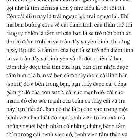
gọi như là tìm kiếm sự chú ý như kiểu là tôi tôi tôi.
Còn cái điều này là trái ngược lại, trái ngược lại. Khi
mà bạn buông xả ra về cái danh tính của thân thể thì
rằng tự nhiên là tâm trí của bạn là sẽ trở nên bình ổn
dịu lại điềm tĩnh lại và tràn đầy sự yên bình, thì rằng
ngay lập tức là tâm trí của bạn là sẽ trở nên điềm tĩnh
lại và tràn đầy sự bình yên và rồi đột nhiên là bạn
cảm thấy được trái tim của bạn, bạn cảm nhận được
tâm hồn của bạn và bạn cảm thấy được cái linh hồn
(spirit) đó ở bên trong bạn, bạn thấy được cái tiếng
gầm gừ đó của con sư tử, cái sức mạnh đó, cái sức
mạnh đó cho sức mạnh của toàn cả thảy cái vũ trụ
này bạn biết đó. Bạn có thể là bị cho vào trong một
bệnh viện bạn biết đó một bệnh viện to lớn nơi mà
những người bệnh nhân có những chứng bệnh tâm
thần trong cái bệnh viện đó, bệnh viện tâm thần và