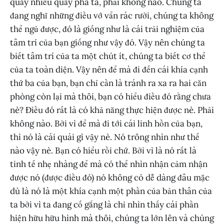
quấy nhiễu quấy phá ta, phải không nào. Chúng ta
đang nghĩ những điều vớ vẩn rác rưởi, chúng ta không
thể ngủ được, đó là giống như là cái trải nghiệm của
tâm trí của bạn giống như vậy đó. Vậy nên chúng ta
biết tâm trí của ta một chút ít, chúng ta biết cơ thể
của ta toàn diện. Vậy nên để mà đi đến cái khía cạnh
thứ ba của bạn, bạn chỉ cần là tránh ra xa ra hai căn
phòng còn lại mà thôi, bạn có hiểu điều đó rằng chưa
nè? Điều đó rất là có khả năng thực hiện được nè. Phải
không nào. Bởi vì để mà đi tới cái linh hồn của bạn,
thì nó là cái quái gì vậy nè. Nó trông nhìn như thế
nào vậy nè. Bạn có hiểu rồi chứ. Bởi vì là nó rất là
tinh tế nhẹ nhàng để mà có thể nhìn nhận cảm nhận
được nó (được điều đó) nó không có dễ dàng đâu mặc
dù là nó là một khía cạnh một phần của bản thân của
ta bởi vì ta đang cố gắng là chỉ nhìn thấy cái phần
hiện hữu hữu hình mà thôi, chúng ta lớn lên và chúng