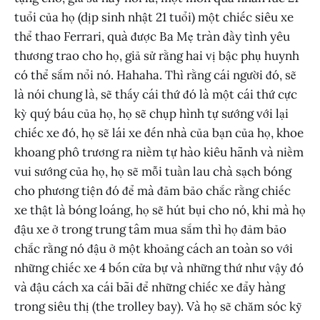
tuổi của họ (dịp sinh nhật 21 tuổi) một chiếc siêu xe
thể thao Ferrari, quà được Ba Mẹ tràn đầy tình yêu
thương trao cho họ, giả sử rằng hai vị bậc phụ huynh
có thể sắm nổi nó. Hahaha. Thì rằng cái người đó, sẽ
là nói chung là, sẽ thấy cái thứ đó là một cái thứ cực
kỳ quý báu của họ, họ sẽ chụp hình tự sướng với lại
chiếc xe đó, họ sẽ lái xe đến nhà của bạn của họ, khoe
khoang phô trương ra niềm tự hào kiêu hãnh và niềm
vui sướng của họ, họ sẽ mỗi tuần lau chà sạch bóng
cho phương tiện đó để mà đảm bảo chắc rằng chiếc
xe thật là bóng loáng, họ sẽ hút bụi cho nó, khi mà họ
đậu xe ở trong trung tâm mua sắm thì họ đảm bảo
chắc rằng nó đậu ở một khoảng cách an toàn so với
những chiếc xe 4 bốn cửa bự và những thứ như vậy đó
và đậu cách xa cái bãi để những chiếc xe đẩy hàng
trong siêu thị (the trolley bay). Và họ sẽ chăm sóc kỹ