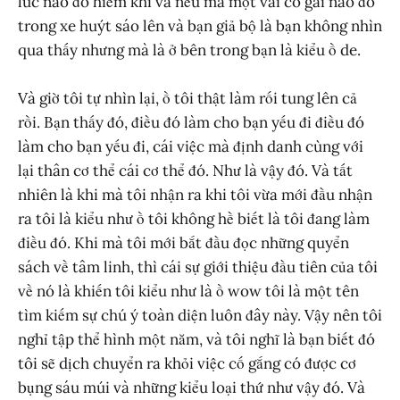
lúc nào đó hiếm khi và nếu mà một vài cô gái nào đó
trong xe huýt sáo lên và bạn giả bộ là bạn không nhìn
qua thấy nhưng mà là ở bên trong bạn là kiểu ồ de.
Và giờ tôi tự nhìn lại, ồ tôi thật làm rối tung lên cả
rồi. Bạn thấy đó, điều đó làm cho bạn yếu đi điều đó
làm cho bạn yếu đi, cái việc mà định danh cùng với
lại thân cơ thể cái cơ thể đó. Như là vậy đó. Và tất
nhiên là khi mà tôi nhận ra khi tôi vừa mới đầu nhận
ra tôi là kiểu như ồ tôi không hề biết là tôi đang làm
điều đó. Khi mà tôi mới bắt đầu đọc những quyển
sách về tâm linh, thì cái sự giới thiệu đầu tiên của tôi
về nó là khiến tôi kiểu như là ồ wow tôi là một tên
tìm kiếm sự chú ý toàn diện luôn đây này. Vậy nên tôi
nghỉ tập thể hình một năm, và tôi nghĩ là bạn biết đó
tôi sẽ dịch chuyển ra khỏi việc cố gắng có được cơ
bụng sáu múi và những kiểu loại thứ như vậy đó. Và