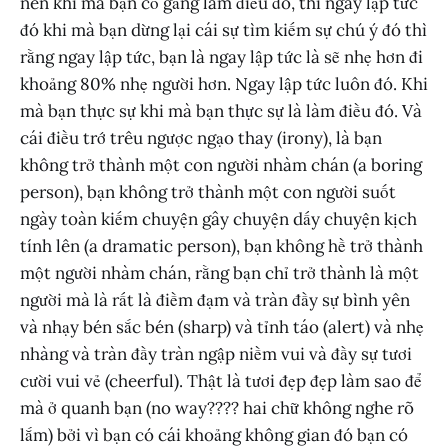
nên khi mà bạn cố gắng làm điều đó, thì ngay lập tức
đó khi mà bạn dừng lại cái sự tìm kiếm sự chú ý đó thì
rằng ngay lập tức, bạn là ngay lập tức là sẽ nhẹ hơn đi
khoảng 80% nhẹ người hơn. Ngay lập tức luôn đó. Khi
mà bạn thực sự khi mà bạn thực sự là làm điều đó. Và
cái điều trớ trêu ngược ngạo thay (irony), là bạn
không trở thành một con người nhàm chán (a boring
person), bạn không trở thành một con người suốt
ngày toàn kiếm chuyện gây chuyện dấy chuyện kịch
tính lên (a dramatic person), bạn không hề trở thành
một người nhàm chán, rằng bạn chỉ trở thành là một
người mà là rất là điềm đạm và tràn đầy sự bình yên
và nhạy bén sắc bén (sharp) và tỉnh táo (alert) và nhẹ
nhàng và tràn đầy tràn ngập niềm vui và đầy sự tươi
cười vui vẻ (cheerful). Thật là tươi đẹp đẹp làm sao để
mà ở quanh bạn (no way???? hai chữ không nghe rõ
lắm) bởi vì bạn có cái khoảng không gian đó bạn có