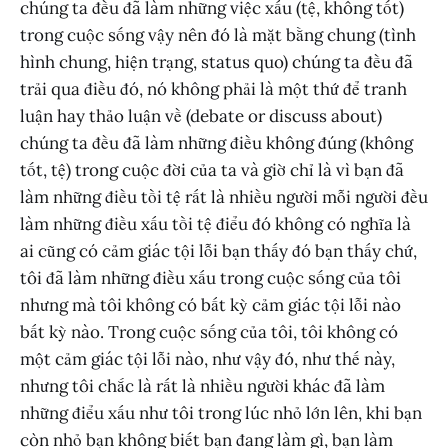
chúng ta đều đã làm những việc xấu (tệ, không tốt)
trong cuộc sống vậy nên đó là mặt bằng chung (tình
hình chung, hiện trạng, status quo) chúng ta đều đã
trải qua điều đó, nó không phải là một thứ để tranh
luận hay thảo luận về (debate or discuss about)
chúng ta đều đã làm những điều không đúng (không
tốt, tệ) trong cuộc đời của ta và giờ chỉ là vì bạn đã
làm những điều tồi tệ rất là nhiều người mỗi người đều
làm những điều xấu tồi tệ điểu đó không có nghĩa là
ai cũng có cảm giác tội lỗi bạn thấy đó bạn thấy chứ,
tôi đã làm những điều xấu trong cuộc sống của tôi
nhưng mà tôi không có bất kỳ cảm giác tội lỗi nào
bất kỳ nào. Trong cuộc sống của tôi, tôi không có
một cảm giác tội lỗi nào, như vậy đó, như thế này,
nhưng tôi chắc là rất là nhiều người khác đã làm
những điểu xấu như tôi trong lúc nhỏ lớn lên, khi bạn
còn nhỏ bạn không biết bạn đang làm gì, bạn làm