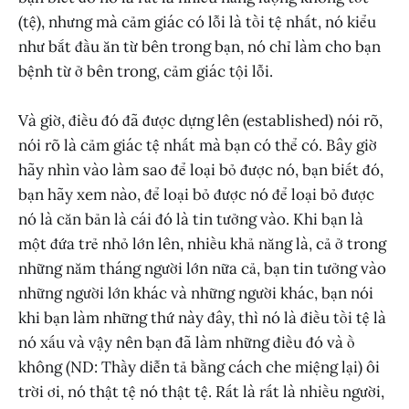
(tệ), nhưng mà cảm giác có lỗi là tồi tệ nhất, nó kiểu
như bắt đầu ăn từ bên trong bạn, nó chỉ làm cho bạn
bệnh từ ở bên trong, cảm giác tội lỗi.
Và giờ, điều đó đã được dựng lên (established) nói rõ,
nói rõ là cảm giác tệ nhất mà bạn có thể có. Bây giờ
hãy nhìn vào làm sao để loại bỏ được nó, bạn biết đó,
bạn hãy xem nào, để loại bỏ được nó để loại bỏ được
nó là căn bản là cái đó là tin tưởng vào. Khi bạn là
một đứa trẻ nhỏ lớn lên, nhiều khả năng là, cả ở trong
những năm tháng người lớn nữa cả, bạn tin tưởng vào
những người lớn khác và những người khác, bạn nói
khi bạn làm những thứ này đây, thì nó là điều tồi tệ là
nó xấu và vậy nên bạn đã làm những điều đó và ồ
không (ND: Thầy diễn tả bằng cách che miệng lại) ôi
trời ơi, nó thật tệ nó thật tệ. Rất là rất là nhiều người,