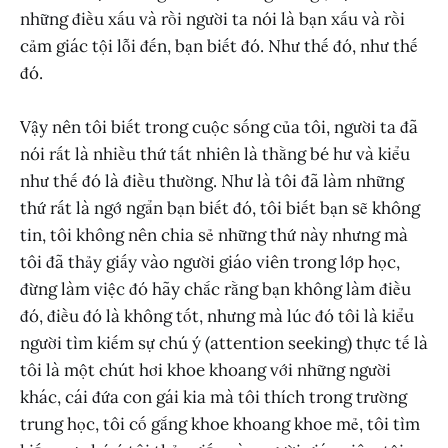
những điều xấu và rồi người ta nói là bạn xấu và rồi
cảm giác tội lỗi đến, bạn biết đó. Như thế đó, như thế
đó.
Vậy nên tôi biết trong cuộc sống của tôi, người ta đã
nói rất là nhiều thứ tất nhiên là thằng bé hư và kiểu
như thế đó là điều thường. Như là tôi đã làm những
thứ rất là ngớ ngẩn bạn biết đó, tôi biết bạn sẽ không
tin, tôi không nên chia sẻ những thứ này nhưng mà
tôi đã thảy giấy vào người giáo viên trong lớp học,
đừng làm việc đó hãy chắc rằng bạn không làm điều
đó, điều đó là không tốt, nhưng mà lúc đó tôi là kiểu
người tìm kiếm sự chú ý (attention seeking) thực tế là
tôi là một chút hơi khoe khoang với những người
khác, cái đứa con gái kia mà tôi thích trong trường
trung học, tôi cố gắng khoe khoang khoe mẻ, tôi tìm