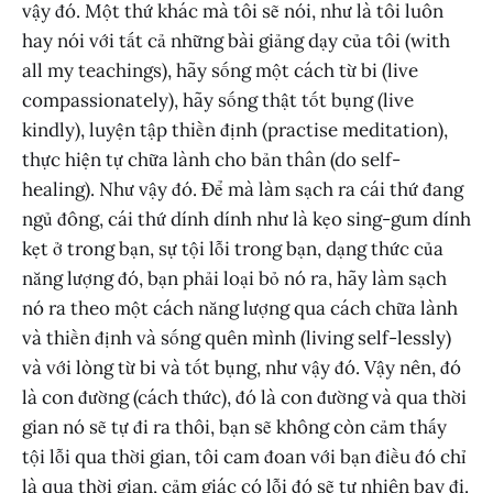
vậy đó. Một thứ khác mà tôi sẽ nói, như là tôi luôn
hay nói với tất cả những bài giảng dạy của tôi (with
all my teachings), hãy sống một cách từ bi (live
compassionately), hãy sống thật tốt bụng (live
kindly), luyện tập thiền định (practise meditation),
thực hiện tự chữa lành cho bản thân (do self-
healing). Như vậy đó. Để mà làm sạch ra cái thứ đang
ngủ đông, cái thứ dính dính như là kẹo sing-gum dính
kẹt ở trong bạn, sự tội lỗi trong bạn, dạng thức của
năng lượng đó, bạn phải loại bỏ nó ra, hãy làm sạch
nó ra theo một cách năng lượng qua cách chữa lành
và thiền định và sống quên mình (living self-lessly)
và với lòng từ bi và tốt bụng, như vậy đó. Vậy nên, đó
là con đường (cách thức), đó là con đường và qua thời
gian nó sẽ tự đi ra thôi, bạn sẽ không còn cảm thấy
tội lỗi qua thời gian, tôi cam đoan với bạn điều đó chỉ
là qua thời gian, cảm giác có lỗi đó sẽ tự nhiên bay đi.