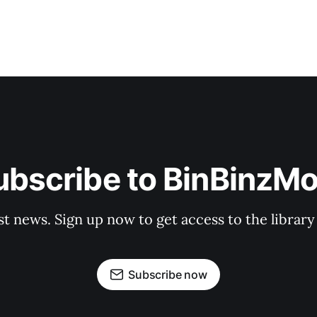
ubscribe to BinBinzM
st news. Sign up now to get access to the librar
Subscribe now