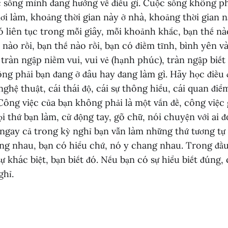
 sống mình đang hướng về điều gì. Cuộc sống không ph
nơi làm, khoảng thời gian này ở nhà, khoảng thời gian n
liên tục trong mỗi giây, mỗi khoảnh khắc, bạn thế nào
 nào rồi, bạn thế nào rồi, bạn có điềm tĩnh, bình yên và
 tràn ngập niềm vui, vui vẻ (hạnh phúc), tràn ngập biết
ng phải bạn đang ở đâu hay đang làm gì. Hãy học điều đ
 nghệ thuật, cái thái độ, cái sự thông hiểu, cái quan đi
 Công việc của bạn không phải là một vấn đề, công việc g
ọi thứ bạn làm, cử động tay, gõ chữ, nói chuyện với ai đ
ngay cả trong kỳ nghỉ bạn vẫn làm những thứ tương tự (
ng nhau, bạn có hiểu chứ, nó y chang nhau. Trong đầu
sự khác biệt, bạn biết đó. Nếu bạn có sự hiểu biết đúng
ghỉ.