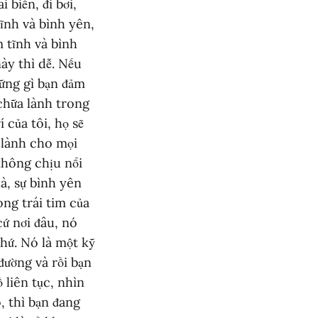
 biển, đi bơi,
tĩnh và bình yên,
m tĩnh và bình
này thì dễ. Nếu
hững gì bạn đảm
chữa lành trong
 của tôi, họ sẽ
 lành cho mọi
không chịu nổi
à, sự bình yên
ong trái tim của
cứ nơi đâu, nó
chứ. Nó là một kỹ
đường và rồi bạn
 liên tục, nhìn
, thì bạn đang