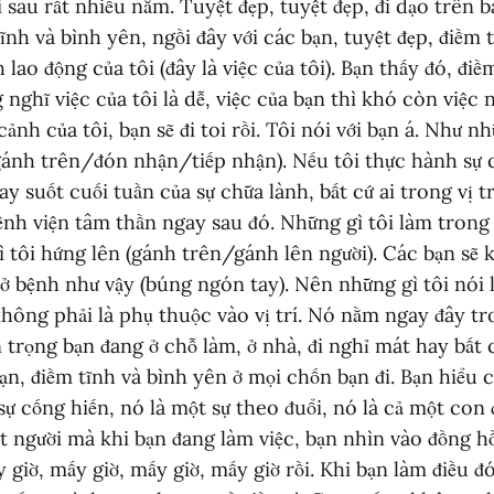
 sau rất nhiều năm. Tuyệt đẹp, tuyệt đẹp, đi dạo trên bãi
tĩnh và bình yên, ngồi đây với các bạn, tuyệt đẹp, điềm 
 lao động của tôi (đây là việc của tôi). Bạn thấy đó, điề
nghĩ việc của tôi là dễ, việc của bạn thì khó còn việc 
ảnh của tôi, bạn sẽ đi toi rồi. Tôi nói với bạn á. Như n
gánh trên/đón nhận/tiếp nhận). Nếu tôi thực hành sự 
y suốt cuối tuần của sự chữa lành, bất cứ ai trong vị trí
ệnh viện tâm thần ngay sau đó. Những gì tôi làm trong
ì tôi hứng lên (gánh trên/gánh lên người). Các bạn sẽ 
rở bệnh như vậy (búng ngón tay). Nên những gì tôi nói l
không phải là phụ thuộc vào vị trí. Nó nằm ngay đây tr
trọng bạn đang ở chỗ làm, ở nhà, đi nghỉ mát hay bất 
n, điềm tĩnh và bình yên ở mọi chốn bạn đi. Bạn hiểu 
sự cống hiến, nó là một sự theo đuổi, nó là cả một con 
t người mà khi bạn đang làm việc, bạn nhìn vào đồng hồ
 giờ, mấy giờ, mấy giờ, mấy giờ rồi. Khi bạn làm điều đó