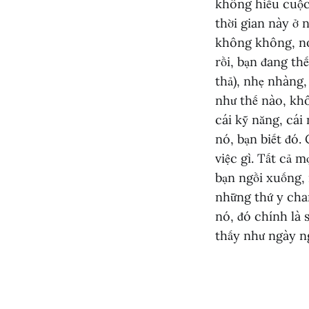
không hiểu cuộc
thời gian này ở 
không không, nó 
rồi, bạn đang thế
thả), nhẹ nhàng,
như thế nào, khô
cái kỹ năng, cái
nó, bạn biết đó.
việc gì. Tất cả m
bạn ngồi xuống, 
những thứ y cha
nó, đó chính là 
thấy như ngày n