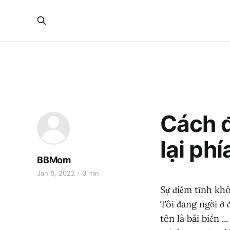
Cách đ
lại phí
BBMom
Jan 6, 2022
3 min
Sự điềm tĩnh khô
Tôi đang ngồi ở 
tên là bãi biển ..