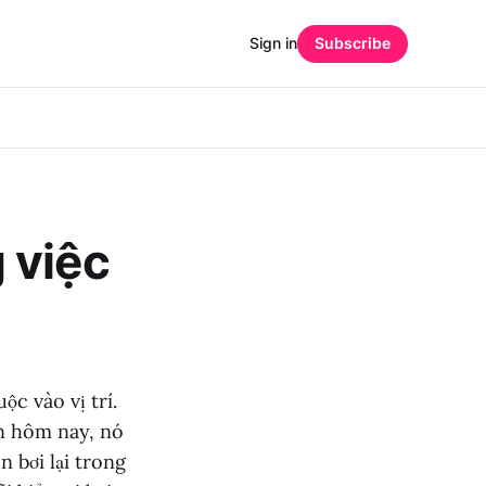
Sign in
Subscribe
 việc
ộc vào vị trí.
iển hôm nay, nó
ên bơi lại trong