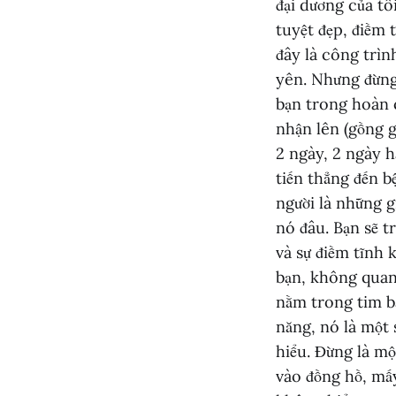
đại dương của tôi
tuyệt đẹp, điềm 
đây là công trình
yên. Nhưng đừng 
bạn trong hoàn c
nhận lên (gồng 
2 ngày, 2 ngày ha
tiến thẳng đến b
người là những g
nó đâu. Bạn sẽ t
và sự điềm tĩnh 
bạn, không quan 
nằm trong tim bạ
năng, nó là một 
hiểu. Đừng là mộ
vào đồng hồ, mấy