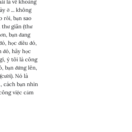
ải là về khoảng
ày ở ... không
 rồi, bạn sao
 thư giãn (thư
 ơn, bạn đang
ó, học điều đó,
ểm đó, hãy học
ì, ý tôi là công
ó, bạn đứng lên,
cười). Nó là
, cách bạn nhìn
, công việc cảm