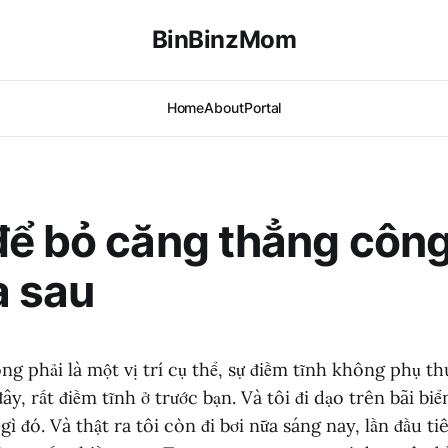
BinBinzMom
Home
About
Portal
ể bỏ căng thẳng công
a sau
ng phải là một vị trí cụ thể, sự điềm tĩnh không phụ thu
đây, rất điềm tĩnh ở trước bạn. Và tôi đi dạo trên bãi b
. gì đó. Và thật ra tôi còn đi bơi nữa sáng nay, lần đầu ti